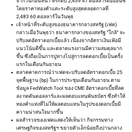
จากวันก่อนหน้า ที่ระดับ 2,459.47 ดอลลาร์ต่อออนซ์
โดยราคาทองคำแตะระดับสูงสุดตลอดกาลที่
2,483.60 ดอลลาร์ในวันพุธ
เจ้าหน้าที่ระดับสูงของธนาคารกลางสหรัฐ (เฟด)
กล่าวเมื่อวันพุธว่า ธนาคารกลางของสหรัฐ “ใกล้” จะ
ปรับลดอัตราดอกเบี้ยแล้ว เนื่องจากอัตราเงินเฟ้อมี
แนวโน้มดีขึ้น และตลาดแรงงานมีความสมดุลมาก
ขึ้น ซึ่งถือเป็นการปูทางไปสู่การลดดอกเบี้ยเป็นครั้ง
แรกในเดือนกันยายน
ตลาดคาดการณ์ว่าเฟดจะปรับลดอัตราดอกเบี้ย 25
จุดพื้นฐาน (bp) ในการประชุมเดือนกันยายน ตาม
ข้อมูล FedWatch Tool ของ CME อัตราดอกเบี้ยที่ลด
ลง กดดันดอลลาร์และผลตอบแทนพันธบัตร ซึ่งทำให้
ทองคำแท่งที่ไม่ให้ผลตอบแทนในรูปของดอกเบี้ยมี
ความน่าสนใจมากขึ้น
ผลสำรวจของเฟดแสดงให้เห็นว่า กิจกรรมทาง
เศรษฐกิจของสหรัฐฯ ขยายตัวเล็กน้อยถึงปานกลาง